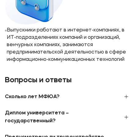
Выпускники работают в интернет-компаниях, в
ИТ-подразделениях компаний и организаций,
венчурных компаниях, занимаются
предпринимательской деятельностью в сфере
информационно-коммуникационных технологий
Вопросы и ответы
Сколько лет МФЮА?
В 1990 году при поддержке Правительства
Диплом университета –
Москвы и Ассоциации международного
образования была создана Московская
государственный?
финансово-юридическая академия. В 2010
МФЮА обладает бессрочной
лицензией
и
году приказом Федеральной службы по