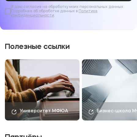
Я даю согласие на обработку моих персональных данных.
Подробнее об обработке данных в
Политике
В социальных сетях рассказываем о
конфиденциальности
.
мероприятиях больше. Подпишитесь на наши
официальные каналы:
группа
ВКонтакте
и
Телеграм
.
Полезные ссылки
Университет МФЮА
Бизнес-школа 