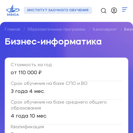
ИНСТИТУТ ЗАОЧНОГО ОБУЧЕНИЯ
Главная
Образовательные программы
Бакалавриат
Биз
Программы
Бизнес-информатика
Регионы
Стоимость за год
О нас
от 110 000 ₽
Новости
Срок обучения на базе СПО и ВО
Контакты
3 года 4 мес.
Срок обучения на базе среднего общего
+7 (495) 133-72-00
образования
4 года 10 мес.
Подать заявку
Квалификация