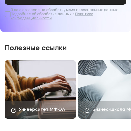
медиапространстве.
Я даю согласие на обработку моих персональных данных.
Подробнее об обработке данных в
Политике
В социальных сетях рассказываем о
конфиденциальности
.
мероприятиях больше. Подпишитесь на наши
официальные каналы:
группа
ВКонтакте
и
Телеграм
.
Полезные ссылки
Университет МФЮА
Бизнес-школа 