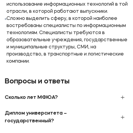
использование информационных технологий в той
отрасли, в которой работают выпускники.
Сложно выделить сферу, в которой наиболее
востребованы специалисты по информационным
технологиям. Специалисты требуются в
образовательные учреждения, государственные
и муниципальные структуры, СМИ, на
производство, в транспортные и логистические
компании.
Вопросы и ответы
Сколько лет МФЮА?
В 1990 году при поддержке Правительства
Диплом университета –
Москвы и Ассоциации международного
образования была создана Московская
государственный?
финансово-юридическая академия. В 2010
МФЮА обладает бессрочной
лицензией
и
году приказом Федеральной службы по