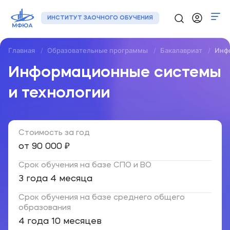
ИНСТИТУТ ЗАОЧНОГО ОБУЧЕНИЯ
Главная
Образовательные программы
Бакалавриат
Инф
Программы
Информационные системы
Регионы
и технологии
О нас
Стоимость за год
Новости
от 90 000 ₽
Контакты
Срок обучения на базе СПО и ВО
3 года 4 месяца
+7 (495) 133-72-00
Срок обучения на базе среднего общего
образования
Подать заявку
4 года 10 месяцев