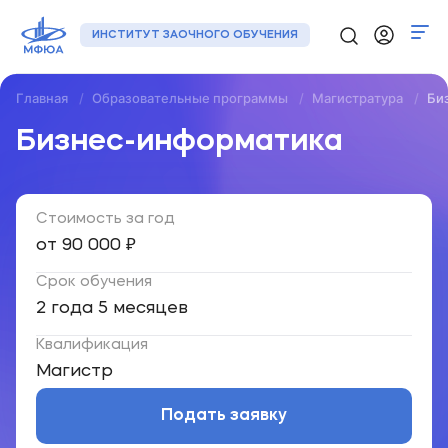
ИНСТИТУТ ЗАОЧНОГО ОБУЧЕНИЯ
Главная
Образовательные программы
Магистратура
Би
Программы
Бизнес-информатика
Регионы
Стоимость за год
О нас
от 90 000 ₽
Новости
Срок обучения
Контакты
2 года 5 меcяцев
Квалификация
+7 (495) 133-72-00
Магистр
Подать заявку
Подать заявку