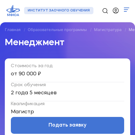
ИНСТИТУТ ЗАОЧНОГО ОБУЧЕНИЯ
Главная
Образовательные программы
Магистратура
Ме
Программы
Менеджмент
Регионы
Стоимость за год
О нас
от 90 000 ₽
Новости
Срок обучения
Контакты
2 года 5 меcяцев
Квалификация
+7 (495) 133-72-00
Магистр
Подать заявку
Подать заявку