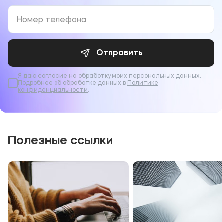
развиваться в творческой и медийной
направленности, в вузе открыты курсы
радиоведущего, актерского мастерства и
журналистики, где студенты могут не только с
пользой провести время, но и получить
Отправить
колоссальный опыт работы в
медиапространстве.
Я даю согласие на обработку моих персональных данных.
Подробнее об обработке данных в
Политике
В социальных сетях рассказываем о
конфиденциальности
.
мероприятиях больше. Подпишитесь на наши
официальные каналы:
группа
ВКонтакте
и
Телеграм
.
Полезные ссылки