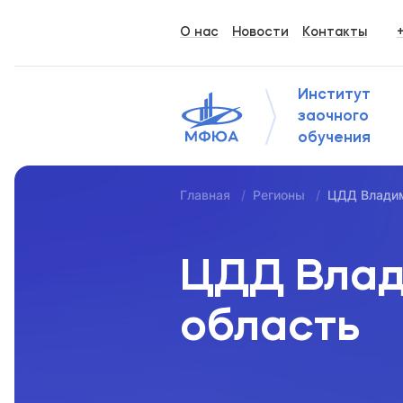
О нас
Новости
Контакты
Институт
заочного
обучения
Главная
Регионы
ЦДД Владим
ЦДД Влад
область