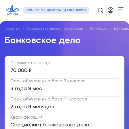
ИНСТИТУТ ЗАОЧНОГО ОБУЧЕНИЯ
Главная
Образовательные программы
Колледж
Банковс
Программы
Банковское дело
Регионы
Стоимость за год
О нас
70 000 ₽
Новости
Срок обучения на базе 9 классов
Контакты
3 года 9 мес
Срок обучения на базе 11 классов
+7 (495) 133-72-00
2 года 9 месяцев
Квалификация
Подать заявку
Специалист банковского дела