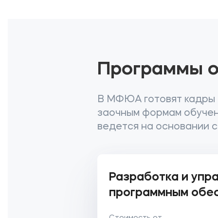
Программы о
В МФЮА готовят кадры 
заочным формам обучени
ведется на основании с
Разработка и упр
программным обе