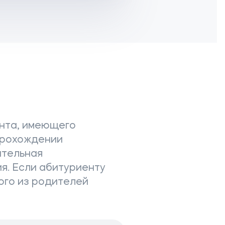
ента, имеющего
 прохождении
ительная
ия. Если абитуриенту
ного из родителей