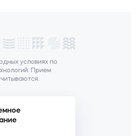
одных условиях по
хнологий. Прием
учитываются.
емное
ание