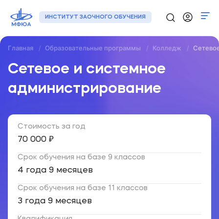
ИНСТИТУТ ЗАОЧНОГО ОБУЧЕНИЯ
Главная
Образовательные программы
Колледж
Сетевое
Программы
Сетевое и системное
Регионы
администрирование
О нас
Стоимость за год
Новости
70 000 ₽
Контакты
Срок обучения на базе 9 классов
4 года 9 месяцев
+7 (495) 133-72-00
Срок обучения на базе 11 классов
3 года 9 месяцев
Подать заявку