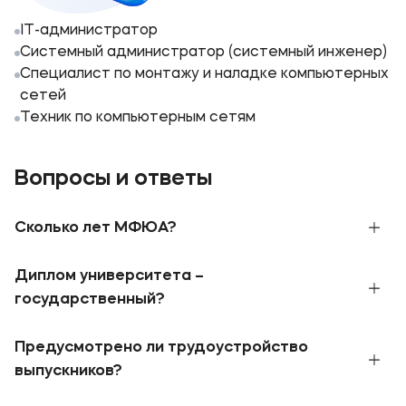
IT-администратор
Системный администратор (системный инженер)
Специалист по монтажу и наладке компьютерных
сетей
Техник по компьютерным сетям
Вопросы и ответы
Сколько лет МФЮА?
В 1990 году при поддержке Правительства
Диплом университета –
Москвы и Ассоциации международного
образования была создана Московская
государственный?
финансово-юридическая академия. В 2010
МФЮА обладает бессрочной
лицензией
и
году приказом Федеральной службы по
Предусмотрено ли трудоустройство
государственной
аккредитацией
, что
надзору в сфере образования и науки МФЮА
подтверждает доверие государства. Это
присвоили статус Университета,
выпускников?
дает широкие возможности нашим студентам:
подтверждающий значительные достижения в
Наши выпускники – профессионалы своего
бюджетные места, отсрочка от армии,
образовательной деятельности. МФЮА имеет