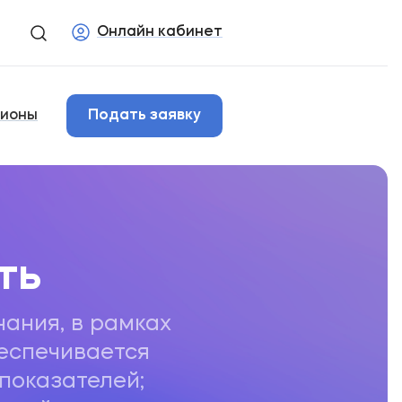
Онлайн кабинет
гионы
Подать заявку
ть
нания, в рамках
беспечивается
показателей;