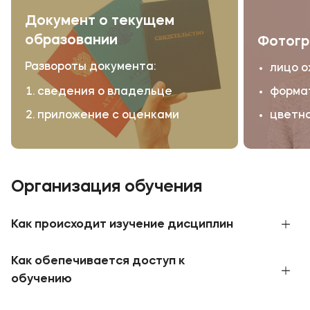
Документ о текущем
образовании
Фотог
Развороты документа:
лицо о
сведения о владельце
форма
приложение с оценками
цветно
Организация обучения
Как происходит изучение дисциплин
Студенты Института заочного обучения
Как обепечивается доступ к
МФЮА (ИЗО МФЮА) самостоятельно изучают
дисциплины согласно основной
обучению
образовательной программе по избранному
ИЗО МФЮА обеспечивает доступ студентов
направлению подготовки или специальности с