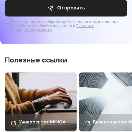
пользой провести время, но и получить
Отправить
колоссальный опыт работы в
медиапространстве.
Я даю согласие на обработку моих персональных данных.
Подробнее об обработке данных в
Политике
В социальных сетях рассказываем о
конфиденциальности
.
мероприятиях больше. Подпишитесь на наши
официальные каналы:
группа
ВКонтакте
и
Телеграм
.
Полезные ссылки
Университет МФЮА
Бизнес-школа 