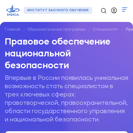
ИНСТИТУТ ЗАОЧНОГО ОБУЧЕНИЯ
Главная
Образовательные программы
Специалитет
Пра
Программы
Правовое обеспечение
Регионы
национальной
безопасности
О нас
Впервые в России появилась уникальная
Новости
возможность стать специалистом в
Контакты
трех ключевых сферах:
правотворческой, правоохранительной,
+7 (495) 133-72-00
области государственного управления
и национальной безопасности.
Подать заявку