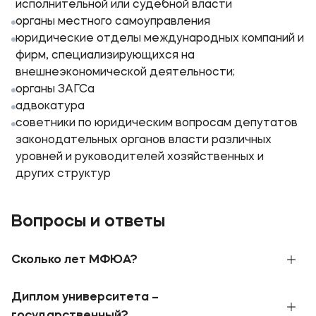
исполнительной или судебной власти
органы местного самоуправления
юридические отделы международных компаний и
фирм, специализирующихся на
внешнеэкономической деятельности;
органы ЗАГСа
адвокатура
советники по юридическим вопросам депутатов
законодательных органов власти различных
уровней и руководителей хозяйственных и
других структур
Вопросы и ответы
Сколько лет МФЮА?
В 1990 году при поддержке Правительства
Диплом университета –
Москвы и Ассоциации международного
образования была создана Московская
государственный?