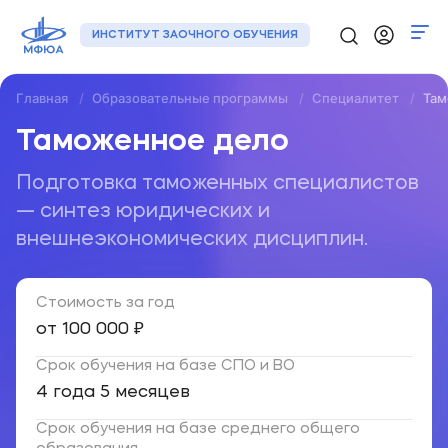
ИНСТИТУТ ЗАОЧНОГО ОБУЧЕНИЯ
Главная
Образовательные программы
Специалитет
Там
Программы
Таможенное дело
Регионы
Подготовка таможенных специалистов
— синтез юридических и
О нас
внешнеэкономических дисциплин.
Новости
Контакты
Стоимость за год
от 100 000 ₽
+7 (495) 133-72-00
Срок обучения на базе СПО и ВО
4 года 5 месяцев
Подать заявку
Срок обучения на базе среднего общего